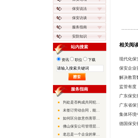
保安说法
保安访谈
服务指南
安防知识
相关阅
站内搜索
现代化保
资讯
职位
下载
保安企业
解决教育
监管有度
服务指南
广东保安
判处是否构成共同犯罪的条件是什么
广东省保
未签订劳动合同，能否向公司要回工资
集体环境
如何区分故意伤害罪和正当防卫
德国保安
佛山保安公司管理层领导管理经验分享
老总是一个企业的掌舵人，其能力和素质都决定着企业未来的发展状况