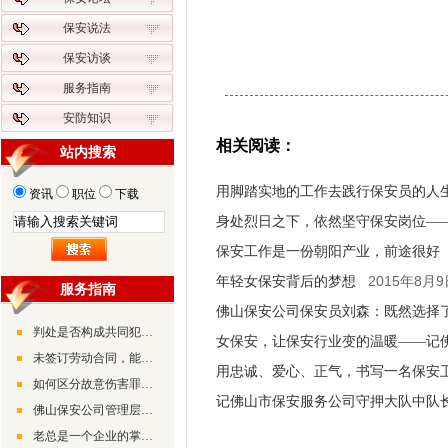
保安说法
保安访谈
服务指南
安防知识
相关阅读：
站内搜索
用脚踏实地的工作去践行保安员的人
资讯
职位
下载
身处烈日之下，依然坚守保安岗位—
保安工作是一份朝阳产业，前途很好
2015年8月9
年轻女保安背后的梦想
服务指南
佛山保安公司保安员刘森：既然选择
判处是否构成共同犯罪的条件是什么
女保安，让保安行业变的温暖——记
未签订劳动合同，能否向公司要回工资
用忠诚、爱心、正气，书写一名保安
如何区分故意伤害罪和正当防卫
记佛山市保安服务公司守押大队中队
佛山保安公司管理层领导管理经验分享
老总是一个企业的掌舵人，其能力和素质都决定着企业未来的发展状况