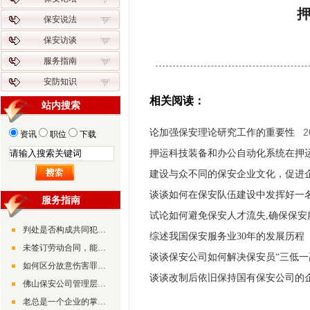
保安说法
保安访谈
服务指南
安防知识
相关阅读：
站内搜索
2
论加强保安理论研究工作的重要性
资讯
职位
下载
押运科技装备和办公自动化系统在押
建设与众不同的保安企业文化，促进
谈谈如何在保安队伍建设中发挥好一
服务指南
试论如何避免保安人才流失,确保保安
判处是否构成共同犯罪的条件是什么
综述我国保安服务业30年的发展历程
未签订劳动合同，能否向公司要回工资
谈谈保安公司如何解决保安员“三低一
如何区分故意伤害罪和正当防卫
谈谈改制后依旧保持国有保安公司的
佛山保安公司管理层领导管理经验分享
老总是一个企业的掌舵人，其能力和素质都决定着企业未来的发展状况